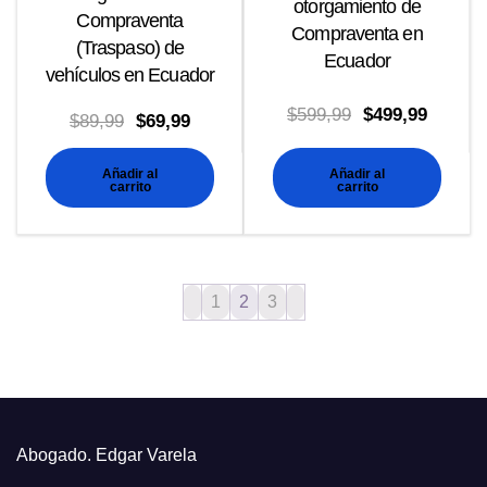
otorgamiento de
Compraventa
Compraventa en
(Traspaso) de
Ecuador
vehículos en Ecuador
El
El
$
599,99
$
499,99
El
El
$
89,99
$
69,99
precio
precio
precio
precio
Añadir al
Añadir al
original
actual
original
actual
carrito
carrito
era:
es:
era:
es:
$599,99.
$499,99
$89,99.
$69,99.
1
2
3
Abogado. Edgar Varela