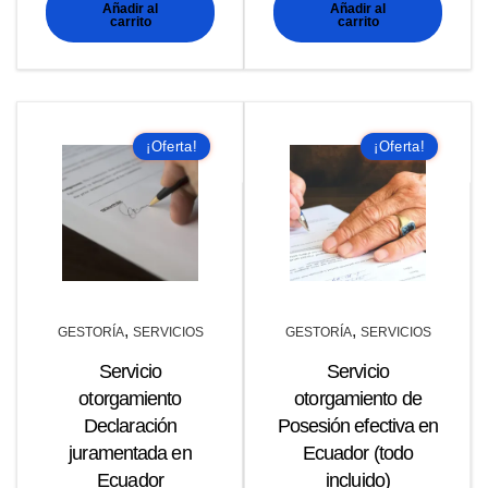
Añadir al
Añadir al
original
actual
original
actual
carrito
carrito
era:
es:
era:
es:
$150,00.
$120,00
$119,99.
$99,99.
¡Oferta!
¡Oferta!
,
,
GESTORÍA
SERVICIOS
GESTORÍA
SERVICIOS
Servicio
Servicio
otorgamiento
otorgamiento de
Declaración
Posesión efectiva en
juramentada en
Ecuador (todo
Ecuador
incluido)