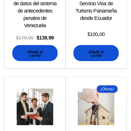
de datos del sistema
Servicio Visa de
de antecedentes
Turismo Panameña
penales de
desde Ecuador
Venezuela
$
100,00
El
El
$
179,99
$
139,99
precio
precio
Añadir al
Añadir al
original
actual
carrito
carrito
era:
es:
$179,99.
$139,99.
¡Oferta!