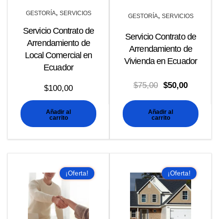
,
GESTORÍA
SERVICIOS
,
GESTORÍA
SERVICIOS
Servicio Contrato de
Servicio Contrato de
Arrendamiento de
Arrendamiento de
Local Comercial en
Vivienda en Ecuador
Ecuador
El
El
$
75,00
$
50,00
$
100,00
precio
precio
Añadir al
Añadir al
original
actual
carrito
carrito
era:
es:
$75,00.
$50,00.
¡Oferta!
¡Oferta!