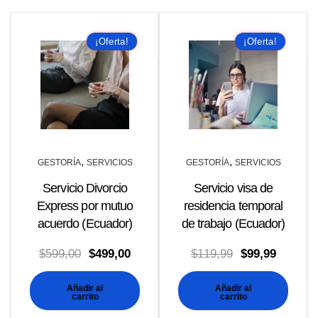
$200,00.
$150,00
¡Oferta!
¡Oferta!
,
,
GESTORÍA
SERVICIOS
GESTORÍA
SERVICIOS
Servicio Divorcio
Servicio visa de
Express por mutuo
residencia temporal
acuerdo (Ecuador)
de trabajo (Ecuador)
El
El
El
El
$
599,00
$
499,00
$
119,99
$
99,99
precio
precio
precio
precio
Añadir al
Añadir al
original
actual
original
actual
carrito
carrito
era:
es:
era:
es: