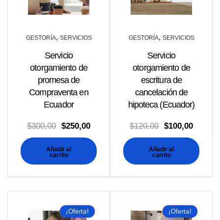
,
,
GESTORÍA
SERVICIOS
GESTORÍA
SERVICIOS
Servicio
Servicio
otorgamiento de
otorgamiento de
promesa de
escritura de
Compraventa en
cancelación de
Ecuador
hipoteca (Ecuador)
El
El
El
El
$
300,00
$
250,00
$
120,00
$
100,00
precio
precio
precio
precio
Añadir al
Añadir al
original
actual
original
actual
carrito
carrito
era:
es:
era:
es:
$300,00.
$250,00.
$120,00.
$100,00
¡Oferta!
¡Oferta!