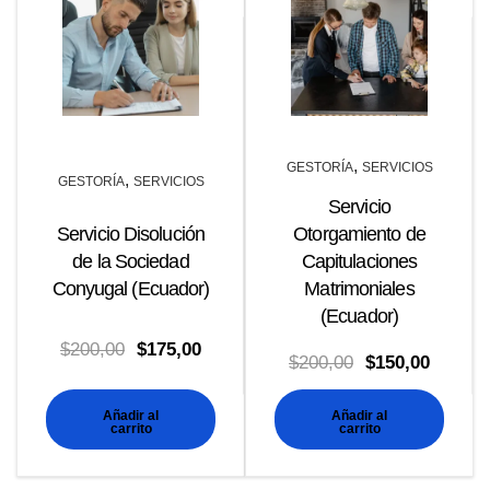
,
GESTORÍA
SERVICIOS
,
GESTORÍA
SERVICIOS
Servicio
Servicio Disolución
Otorgamiento de
de la Sociedad
Capitulaciones
Conyugal (Ecuador)
Matrimoniales
(Ecuador)
El
El
$
200,00
$
175,00
El
El
$
200,00
$
150,00
precio
precio
precio
precio
original
actual
Añadir al
Añadir al
original
actual
carrito
carrito
era:
es:
era:
es:
$200,00.
$175,00.