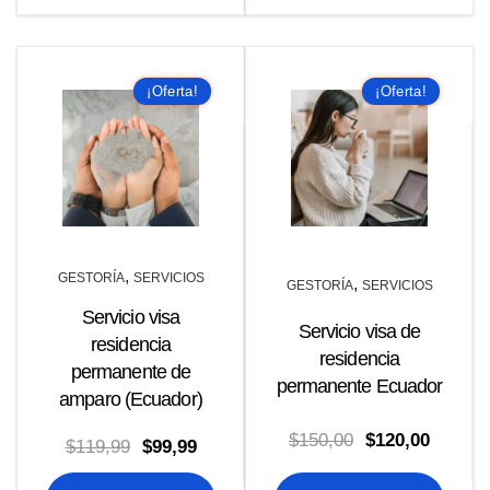
$599,00.
$499,00.
$119,99.
$99,99.
¡Oferta!
¡Oferta!
,
GESTORÍA
SERVICIOS
,
GESTORÍA
SERVICIOS
Servicio visa
Servicio visa de
residencia
residencia
permanente de
permanente Ecuador
amparo (Ecuador)
El
El
$
150,00
$
120,00
El
El
$
119,99
$
99,99
precio
precio
precio
precio