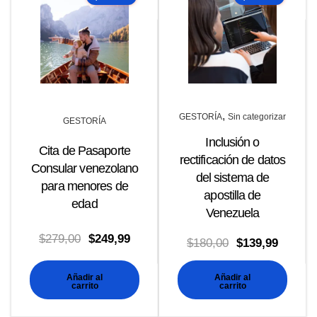
,
GESTORÍA
Sin categorizar
GESTORÍA
Inclusión o
Cita de Pasaporte
rectificación de datos
Consular venezolano
del sistema de
para menores de
apostilla de
edad
Venezuela
El
El
$
279,00
$
249,99
El
El
$
180,00
$
139,99
precio
precio
precio
precio
Añadir al
Añadir al
original
actual
original
actual
carrito
carrito
era:
es:
era:
es: