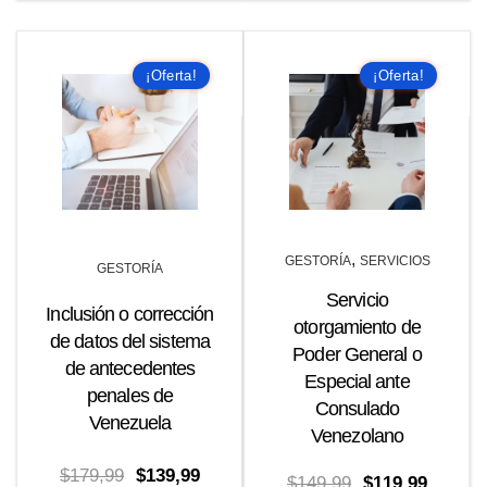
$279,00.
$249,99.
$180,00.
$139,99
¡Oferta!
¡Oferta!
,
GESTORÍA
SERVICIOS
GESTORÍA
Servicio
Inclusión o corrección
otorgamiento de
de datos del sistema
Poder General o
de antecedentes
Especial ante
penales de
Consulado
Venezuela
Venezolano
El
El
$
179,99
$
139,99
El
El
$
149,99
$
119,99