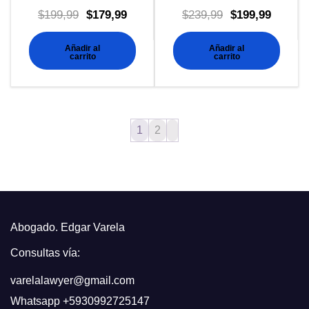
El
El
El
El
$
199,99
$
179,99
$
239,99
$
199,99
precio
precio
precio
precio
Añadir al
Añadir al
original
actual
original
actual
carrito
carrito
era:
es:
era:
es:
$199,99.
$179,99.
$239,99.
$199,99
1
2
Abogado. Edgar Varela
Consultas vía:
varelalawyer@gmail.com
Whatsapp
+5930992725147