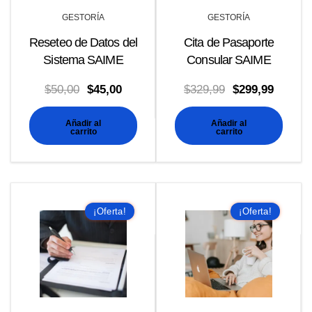
GESTORÍA
GESTORÍA
Reseteo de Datos del
Cita de Pasaporte
Sistema SAIME
Consular SAIME
El
El
El
El
$
50,00
$
45,00
$
329,99
$
299,99
precio
precio
precio
precio
Añadir al
Añadir al
original
actual
original
actual
carrito
carrito
era:
es:
era:
es:
$50,00.
$45,00.
$329,99.
$299,99
¡Oferta!
¡Oferta!