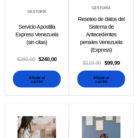
GESTORÍA
GESTORÍA
Reseteo de datos del
Servicio Apostilla
Sistema de
Express Venezuela
Antecedentes
(sin citas)
penales Venezuela
(Express)
El
El
$
260,00
$
240,00
El
El
$
119,99
$
99,99
precio
precio
precio
precio
original
actual
Añadir al
Añadir al
original
actual
carrito
carrito
era:
es:
era:
es:
$260,00.
$240,00.
$119,99.
$99,99.