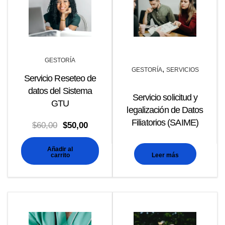
GESTORÍA
,
GESTORÍA
SERVICIOS
Servicio Reseteo de
datos del Sistema
Servicio solicitud y
GTU
legalización de Datos
Filiatorios (SAIME)
El
El
$
60,00
$
50,00
precio
precio
Añadir al
original
actual
carrito
Leer más
era:
es:
$60,00.
$50,00.