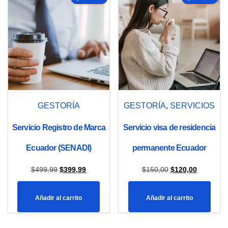
GESTORÍA
GESTORÍA
,
SERVICIOS
Servicio Registro de Marca
Servicio visa de residencia
Ecuador (SENADI)
permanente Ecuador
El
El
El
El
$
499,99
$
399,99
$
150,00
$
120,00
precio
precio
precio
precio
Añadir al carrito
Añadir al carrito
original
actual
original
actual
era:
es:
era:
es: