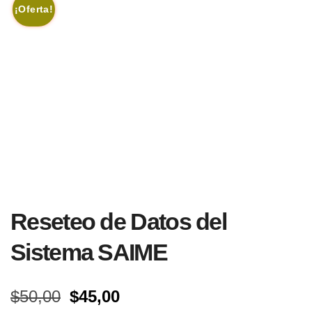
¡Oferta!
Reseteo de Datos del
Sistema SAIME
El
El
$
50,00
$
45,00