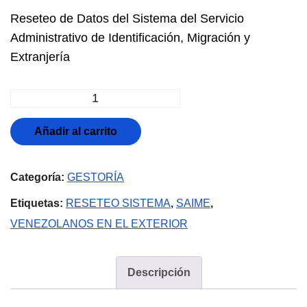
precio
precio
Reseteo de Datos del Sistema del Servicio
original
actual
Administrativo de Identificación, Migración y
Extranjería
era:
es:
$50,00.
$45,00.
Reseteo
de
Añadir al carrito
Datos
del
Categoría:
GESTORÍA
Sistema
SAIME
Etiquetas:
RESETEO SISTEMA
,
SAIME
,
cantidad
VENEZOLANOS EN EL EXTERIOR
Descripción