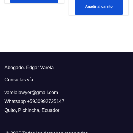
era:
es:
Añadir al carrito
original
actual
$219,99.
$199,99.
era:
es:
$499,99.
$399,99.
Abogado. Edgar Varela
Consultas vía:
varelalawyer@gmail.com
Whatsapp
+5930992725147
Quito
,
Pichincha, Ecuador