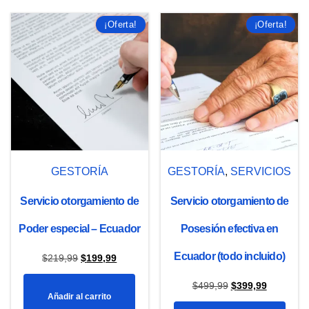
$499,99.
$399,99.
$150,00.
$120,00.
¡Oferta!
¡Oferta!
GESTORÍA
GESTORÍA
,
SERVICIOS
Servicio otorgamiento de
Servicio otorgamiento de
Poder especial – Ecuador
Posesión efectiva en
Ecuador (todo incluido)
El
El
$
219,99
$
199,99
precio
precio
El
El
$
499,99
$
399,99
Añadir al carrito
original
actual
precio
precio