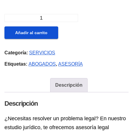
original
actual
era:
es:
Consulta
$59,99.
$49,99.
legal
Añadir al carrito
presencial
(en
Categoría:
SERVICIOS
oficina)
cantidad
Etiquetas:
ABOGADOS
,
ASESORÍA
Descripción
Descripción
¿Necesitas resolver un problema legal? En nuestro
estudio jurídico, te ofrecemos asesoría legal