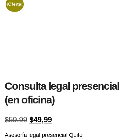
¡Oferta!
Consulta legal presencial
(en oficina)
El
El
$
59,99
$
49,99
precio
precio
Asesoría legal presencial Quito