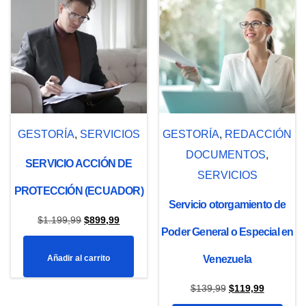
GESTORÍA
,
SERVICIOS
GESTORÍA
,
REDACCIÓN
DOCUMENTOS
,
SERVICIO ACCIÓN DE
SERVICIOS
PROTECCIÓN (ECUADOR)
Servicio otorgamiento de
El
El
$
1.199,99
$
899,99
Poder General o Especial en
precio
precio
Añadir al carrito
Venezuela
original
actual
era:
es:
El
El
$
139,99
$
119,99
$1.199,99.
$899,99.