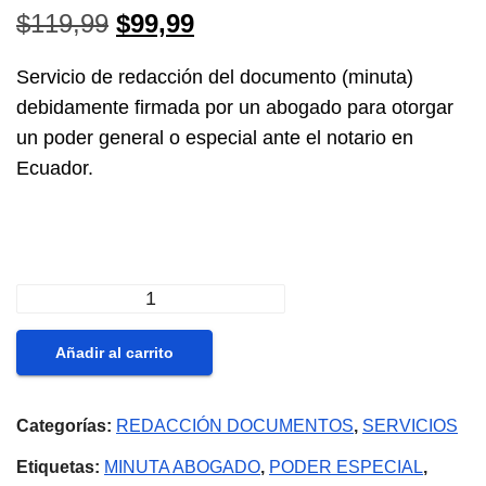
El
El
$
119,99
$
99,99
precio
precio
Servicio de redacción del documento (minuta)
original
actual
debidamente firmada por un abogado para otorgar
un poder general o especial ante el notario en
era:
es:
Ecuador.
$119,99.
$99,99.
Redaccion
minuta
Añadir al carrito
Poder
General
Categorías:
REDACCIÓN DOCUMENTOS
,
SERVICIOS
o
Especial
Etiquetas:
MINUTA ABOGADO
,
PODER ESPECIAL
,