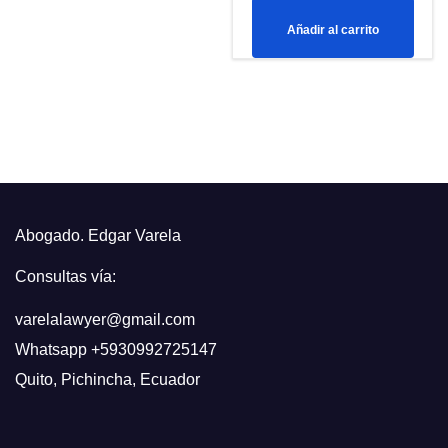
precio
precio
Añadir al carrito
original
actual
era:
es:
$139,99.
$119,99.
Abogado. Edgar Varela
Consultas vía:
varelalawyer@gmail.com
Whatsapp
+5930992725147
Quito
,
Pichincha, Ecuador