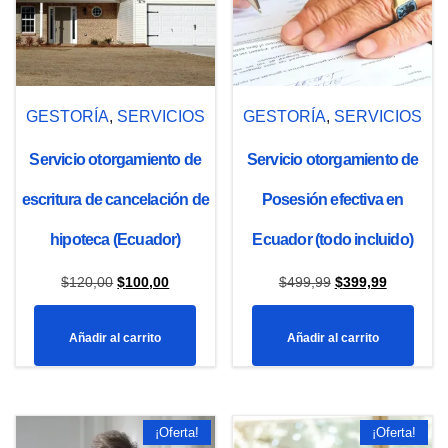
GESTORÍA
,
SERVICIOS
GESTORÍA
,
SERVICIOS
Servicio otorgamiento de
Servicio otorgamiento de
escritura de cancelación de
Posesión efectiva en
hipoteca (Ecuador)
Ecuador (todo incluido)
El
El
El
El
$
120,00
$
100,00
$
499,99
$
399,99
precio
precio
precio
precio
Añadir al carrito
Añadir al carrito
original
actual
original
actual
era:
es:
era:
es:
$120,00.
$100,00.
$499,99.
$399,99.
¡Oferta!
¡Oferta!