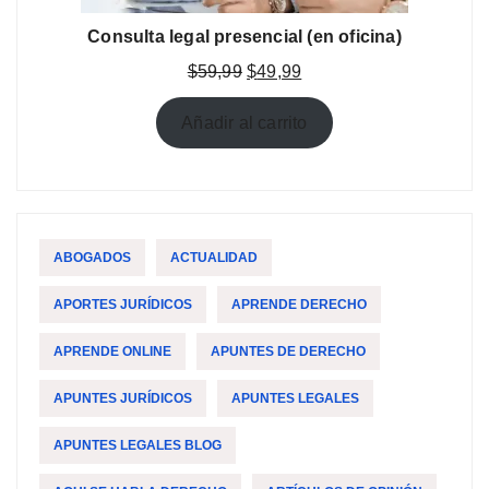
Consulta legal presencial (en oficina)
El
El
$
59,99
$
49,99
precio
precio
original
actual
Añadir al carrito
era:
es:
$59,99.
$49,99.
ABOGADOS
ACTUALIDAD
APORTES JURÍDICOS
APRENDE DERECHO
APRENDE ONLINE
APUNTES DE DERECHO
APUNTES JURÍDICOS
APUNTES LEGALES
APUNTES LEGALES BLOG