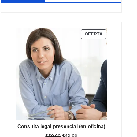
PRODUCTO
OFERTA
EN
OFERTA
Consulta legal presencial (en oficina)
El
El
$
59,99
$
49,99