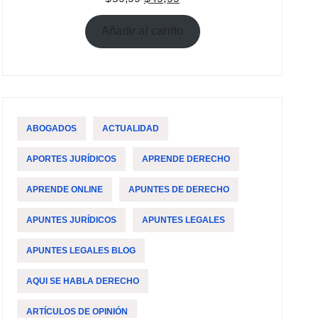
precio
precio
original
actual
Añadir al carrito
era:
es:
$59,99.
$49,99.
ABOGADOS
ACTUALIDAD
APORTES JURÍDICOS
APRENDE DERECHO
APRENDE ONLINE
APUNTES DE DERECHO
APUNTES JURÍDICOS
APUNTES LEGALES
APUNTES LEGALES BLOG
AQUI SE HABLA DERECHO
ARTÍCULOS DE OPINIÓN