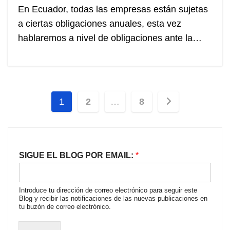
En Ecuador, todas las empresas están sujetas
a ciertas obligaciones anuales, esta vez
hablaremos a nivel de obligaciones ante la…
Paginación
1
2
…
8
de
entradas
SIGUE EL BLOG POR EMAIL:
*
Introduce tu dirección de correo electrónico para seguir este
Blog y recibir las notificaciones de las nuevas publicaciones en
tu buzón de correo electrónico.