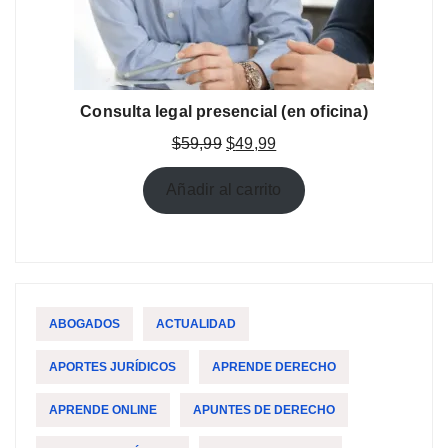
Consulta legal presencial (en oficina)
El
El
$
59,99
$
49,99
precio
precio
original
actual
Añadir al carrito
era:
es:
$59,99.
$49,99.
ABOGADOS
ACTUALIDAD
APORTES JURÍDICOS
APRENDE DERECHO
APRENDE ONLINE
APUNTES DE DERECHO