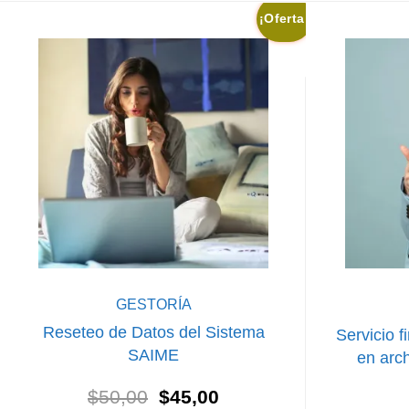
¡Oferta!
popularidad
GESTORÍA
Reseteo de Datos del Sistema
Servicio f
SAIME
en arch
El
El
$
50,00
$
45,00