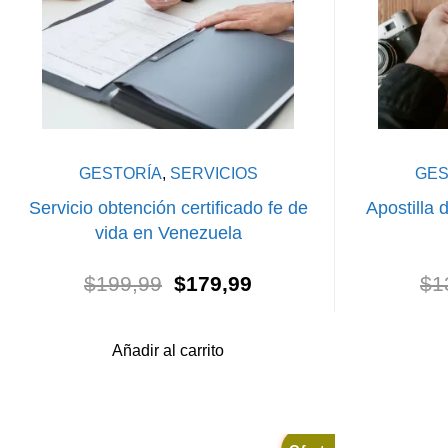
GESTORÍA
,
SERVICIOS
GES
Servicio obtención certificado fe de
Apostilla
vida en Venezuela
El
El
$
199,99
$
179,99
$
1
precio
precio
original
actual
era:
es:
Añadir al carrito
$199,99.
$179,99.