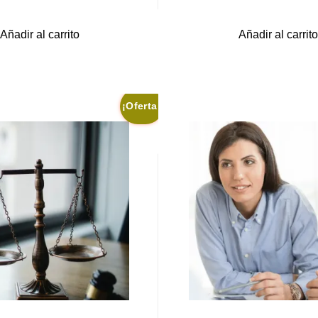
origi
era:
Añadir al carrito
Añadir al carrito
$50,
¡Oferta!