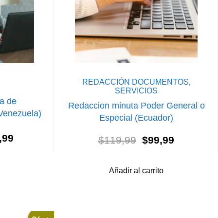
REDACCIÓN DOCUMENTOS
,
SERVICIOS
la de
Redaccion minuta Poder General o
Venezuela)
Especial (Ecuador)
El
El
El
,99
$
119,99
$
99,99
o
precio
precio
precio
nal
actual
original
actual
es:
Añadir al carrito
era:
es:
,99.
$119,99.
$119,99.
$99,99.