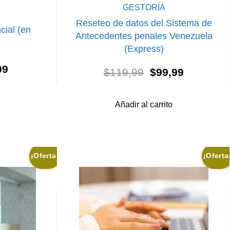
GESTORÍA
Reseteo de datos del Sistema de
cial (en
Antecedentes penales Venezuela
(Express)
El
99
El
El
$
119,99
$
99,99
o
precio
precio
precio
nal
actual
original
actual
es:
Añadir al carrito
era:
es:
99.
$49,99.
$119,99.
$99,99.
¡Oferta!
¡Oferta