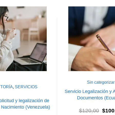
Sin categorizar
TORÍA
,
SERVICIOS
Servicio Legalización y A
Documentos (Ecua
olicitud y legalización de
e Nacimiento (Venezuela)
El
$
120,00
$
100