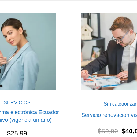
SERVICIOS
Sin categorizar
irma electrónica Ecuador
Servicio renovación v
ivo (vigencia un año)
El
$
50,00
$
40,
$
25,99
preci