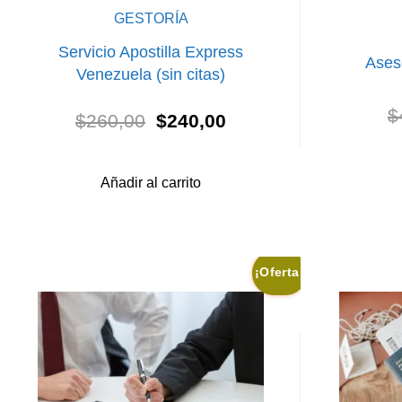
GESTORÍA
Servicio Apostilla Express
Aseso
Venezuela (sin citas)
$
El
El
$
260,00
$
240,00
precio
precio
original
actual
era:
es:
Añadir al carrito
$260,00.
$240,00.
¡Oferta!