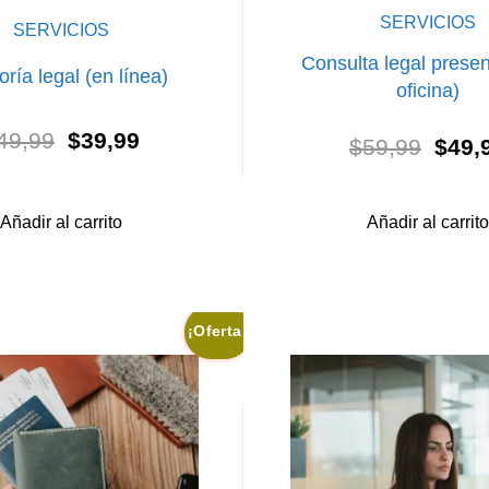
SERVICIOS
SERVICIOS
Consulta legal presen
ría legal (en línea)
oficina)
El
El
49,99
$
39,99
El
$
59,99
$
49,
precio
precio
preci
original
actual
origi
era:
es:
era:
Añadir al carrito
Añadir al carrito
$49,99.
$39,99.
$59,
¡Oferta!