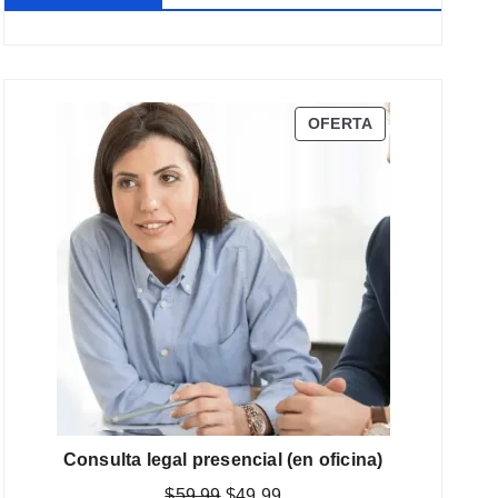
PRODUCTO
OFERTA
EN
OFERTA
Consulta legal presencial (en oficina)
El
El
$
59,99
$
49,99