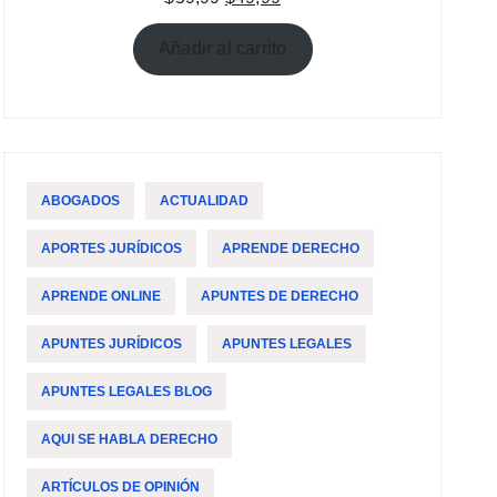
precio
precio
original
actual
Añadir al carrito
era:
es:
$59,99.
$49,99.
ABOGADOS
ACTUALIDAD
APORTES JURÍDICOS
APRENDE DERECHO
APRENDE ONLINE
APUNTES DE DERECHO
APUNTES JURÍDICOS
APUNTES LEGALES
APUNTES LEGALES BLOG
AQUI SE HABLA DERECHO
ARTÍCULOS DE OPINIÓN