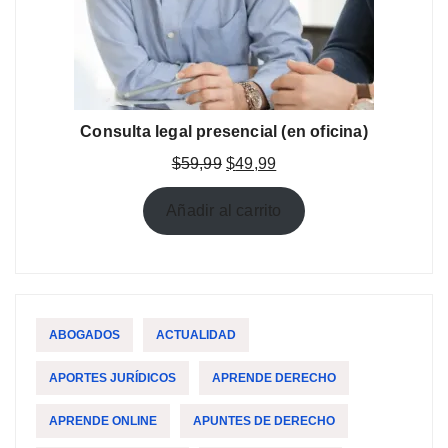
Consulta legal presencial (en oficina)
El
El
$
59,99
$
49,99
precio
precio
original
actual
Añadir al carrito
era:
es:
$59,99.
$49,99.
ABOGADOS
ACTUALIDAD
APORTES JURÍDICOS
APRENDE DERECHO
APRENDE ONLINE
APUNTES DE DERECHO