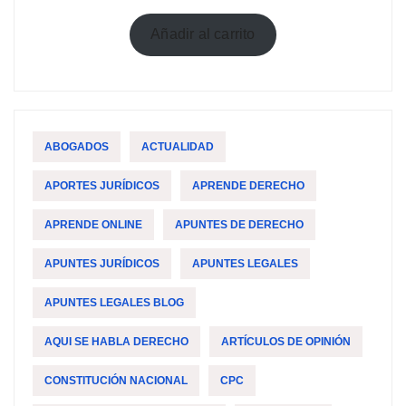
precio
precio
original
actual
Añadir al carrito
era:
es:
$59,99.
$49,99.
ABOGADOS
ACTUALIDAD
APORTES JURÍDICOS
APRENDE DERECHO
APRENDE ONLINE
APUNTES DE DERECHO
APUNTES JURÍDICOS
APUNTES LEGALES
APUNTES LEGALES BLOG
AQUI SE HABLA DERECHO
ARTÍCULOS DE OPINIÓN
CONSTITUCIÓN NACIONAL
CPC