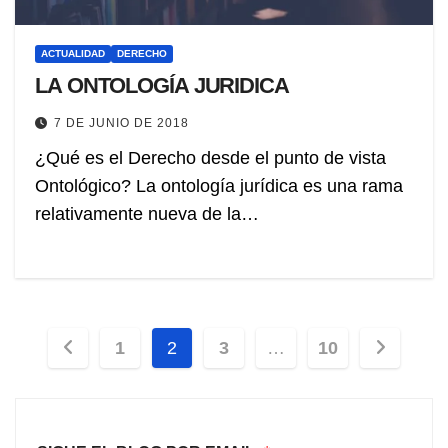
ACTUALIDAD
DERECHO
LA ONTOLOGÍA JURIDICA
7 DE JUNIO DE 2018
¿Qué es el Derecho desde el punto de vista
Ontológico? La ontología jurídica es una rama
relativamente nueva de la…
Paginación
1
2
3
…
10
de
entradas