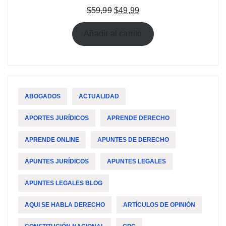
El
El
$
59,99
$
49,99
precio
precio
original
actual
Añadir al carrito
era:
es:
$59,99.
$49,99.
ABOGADOS
ACTUALIDAD
APORTES JURÍDICOS
APRENDE DERECHO
APRENDE ONLINE
APUNTES DE DERECHO
APUNTES JURÍDICOS
APUNTES LEGALES
APUNTES LEGALES BLOG
AQUI SE HABLA DERECHO
ARTÍCULOS DE OPINIÓN