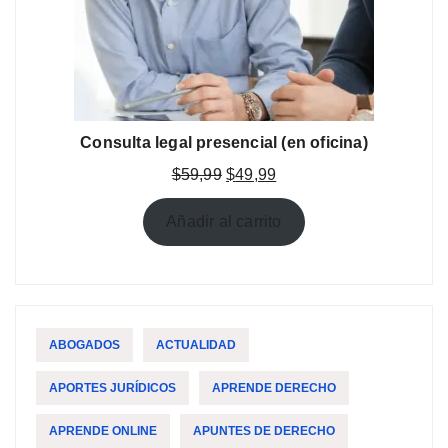
Consulta legal presencial (en oficina)
El
El
$
59,99
$
49,99
precio
precio
original
actual
Añadir al carrito
era:
es:
$59,99.
$49,99.
ABOGADOS
ACTUALIDAD
APORTES JURÍDICOS
APRENDE DERECHO
APRENDE ONLINE
APUNTES DE DERECHO