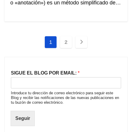
o «anotación») es un método simplificado de…
Paginación
1
2
de
entradas
SIGUE EL BLOG POR EMAIL:
*
Introduce tu dirección de correo electrónico para seguir este
Blog y recibir las notificaciones de las nuevas publicaciones en
tu buzón de correo electrónico.
Seguir