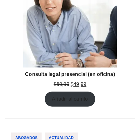
Consulta legal presencial (en oficina)
El
El
$
59,99
$
49,99
precio
precio
original
actual
Añadir al carrito
era:
es:
$59,99.
$49,99.
ABOGADOS
ACTUALIDAD