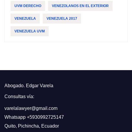
UVM DERECHO
VENEZOLANOS EN EL EXTERIOR
VENEZUELA
VENEZUELA 2017
VENEZUELA UVM
Abogado. Edgar Varela
Consultas vía:
varelalawyer@gmail.com
Whatsapp
+5930992725147
Quito
,
Pichincha, Ecuador