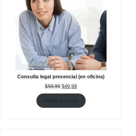
Consulta legal presencial (en oficina)
El
El
$
59,99
$
49,99
precio
precio
original
actual
Añadir al carrito
era:
es:
$59,99.
$49,99.