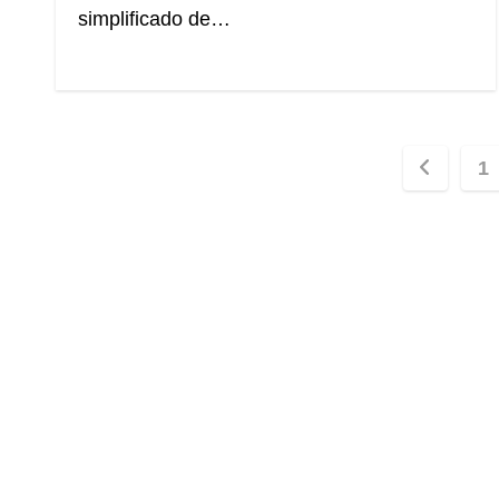
simplificado de…
Pagin
1
de
entrad