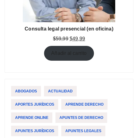
Consulta legal presencial (en oficina)
El
El
$
59,99
$
49,99
precio
precio
original
actual
Añadir al carrito
era:
es:
$59,99.
$49,99.
ABOGADOS
ACTUALIDAD
APORTES JURÍDICOS
APRENDE DERECHO
APRENDE ONLINE
APUNTES DE DERECHO
APUNTES JURÍDICOS
APUNTES LEGALES