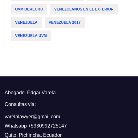
UVM DERECHO
VENEZOLANOS EN EL EXTERIOR
VENEZUELA
VENEZUELA 2017
VENEZUELA UVM
Abogado. Edgar Varela
Consultas vía:
varelalawyer@gmail.com
Whatsapp
+5930992725147
Quito
,
Pichincha, Ecuador