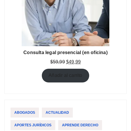
Consulta legal presencial (en oficina)
El
El
$
59,99
$
49,99
precio
precio
original
actual
Añadir al carrito
era:
es:
$59,99.
$49,99.
ABOGADOS
ACTUALIDAD
APORTES JURÍDICOS
APRENDE DERECHO