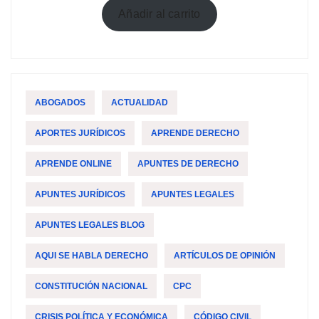
original
actual
Añadir al carrito
era:
es:
$59,99.
$49,99.
ABOGADOS
ACTUALIDAD
APORTES JURÍDICOS
APRENDE DERECHO
APRENDE ONLINE
APUNTES DE DERECHO
APUNTES JURÍDICOS
APUNTES LEGALES
APUNTES LEGALES BLOG
AQUI SE HABLA DERECHO
ARTÍCULOS DE OPINIÓN
CONSTITUCIÓN NACIONAL
CPC
CRISIS POLÍTICA Y ECONÓMICA
CÓDIGO CIVIL