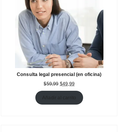
Consulta legal presencial (en oficina)
El
El
$
59,99
$
49,99
precio
precio
original
actual
Añadir al carrito
era:
es:
$59,99.
$49,99.