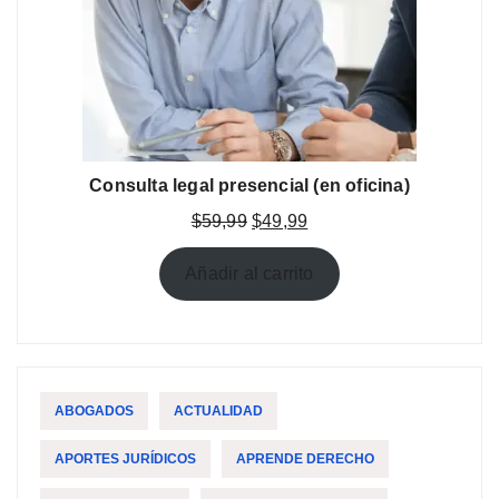
Consulta legal presencial (en oficina)
El
El
$
59,99
$
49,99
precio
precio
original
actual
Añadir al carrito
era:
es:
$59,99.
$49,99.
ABOGADOS
ACTUALIDAD
APORTES JURÍDICOS
APRENDE DERECHO