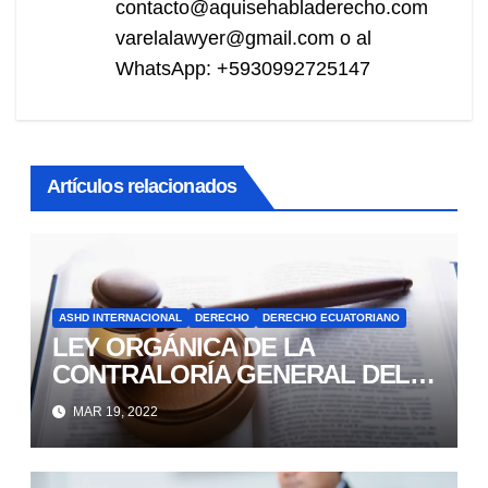
contacto@aquisehabladerecho.com
varelalawyer@gmail.com o al
WhatsApp: +5930992725147
Artículos relacionados
ASHD INTERNACIONAL
DERECHO
DERECHO ECUATORIANO
LEY ORGÁNICA DE LA
CONTRALORÍA GENERAL DEL
ESTADO
MAR 19, 2022