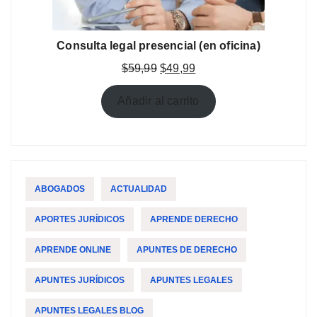
Consulta legal presencial (en oficina)
El
El
$
59,99
$
49,99
precio
precio
original
actual
Añadir al carrito
era:
es:
$59,99.
$49,99.
ABOGADOS
ACTUALIDAD
APORTES JURÍDICOS
APRENDE DERECHO
APRENDE ONLINE
APUNTES DE DERECHO
APUNTES JURÍDICOS
APUNTES LEGALES
APUNTES LEGALES BLOG