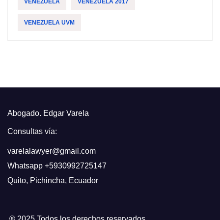
VENEZUELA
VENEZUELA 2017
VENEZUELA UVM
Abogado. Edgar Varela
Consultas vía:
varelalawyer@gmail.com
Whatsapp
+5930992725147
Quito
,
Pichincha, Ecuador
® 2025 Todos los derechos reservados.