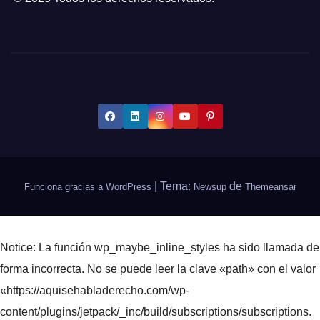
|
Tema:
de
Funciona gracias a WordPress
Newsup
Themeansar
Notice
: La función wp_maybe_inline_styles ha sido llamada
de
forma incorrecta
. No se puede leer la clave «path» con el valor
«https://aquisehabladerecho.com/wp-
content/plugins/jetpack/_inc/build/subscriptions/subscriptions.