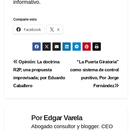
informativo.
Comparte esto:
Facebook
X
Navegación
Opinión: La doctrina
“La Puerta Giratoria”
R2P, una propuesta
como sistema de control
de
improvisada; por Eduardo
punitivo, Por Jorge
entradas
Caballero
Fernández
Por
Edgar Varela
Abogado consultor y blogger. CEO