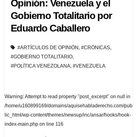
Opinión: Venezuela y el
Gobierno Totalitario por
Eduardo Caballero
#ARTÍCULOS DE OPINIÓN
,
#CRÓNICAS
,
#GOBIERNO TOTALITARIO
,
#POLÍTICA VENEZOLANA
,
#VENEZUELA
Warning
: Attempt to read property "post_excerpt" on null in
/home/u160899169/domains/aquisehabladerecho.com/pub
lic_html/wp-content/themes/newsup/inc/ansar/hooks/hook-
index-main.php
on line
116