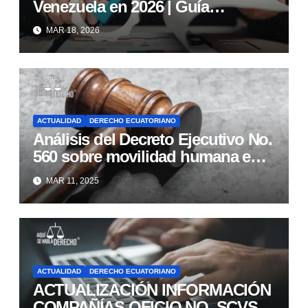
Venezuela en 2026 | Guía
completa paso a paso
MAR 18, 2026
ACTUALIDAD
DERECHO ECUATORIANO
Análisis del Decreto Ejecutivo No.
560 sobre movilidad humana en
Ecuador
MAR 11, 2025
ACTUALIDAD
DERECHO ECUATORIANO
ACTUALIZACIÓN INFORMACIÓN
COMPAÑÍAS OFICIO NO. SCVS-