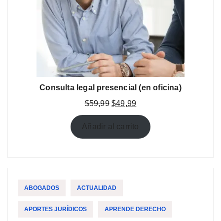
Consulta legal presencial (en oficina)
El
El
$
59,99
$
49,99
precio
precio
original
actual
Añadir al carrito
era:
es:
$59,99.
$49,99.
ABOGADOS
ACTUALIDAD
APORTES JURÍDICOS
APRENDE DERECHO