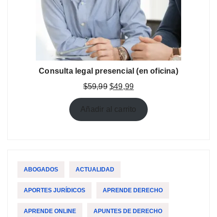
Consulta legal presencial (en oficina)
El
El
$
59,99
$
49,99
precio
precio
original
actual
Añadir al carrito
era:
es:
$59,99.
$49,99.
ABOGADOS
ACTUALIDAD
APORTES JURÍDICOS
APRENDE DERECHO
APRENDE ONLINE
APUNTES DE DERECHO