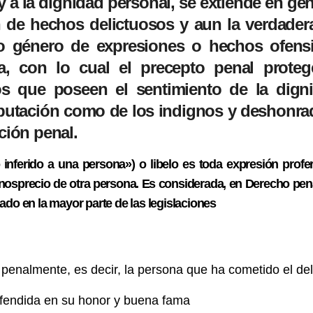
a la dignidad personal, se extiende en gen
n de hechos delictuosos y aun la verdader
o género de expresiones o hechos ofens
a, con lo cual el precepto penal proteg
os que poseen el sentimiento de la dign
eputación como de los indignos y deshonra
ción penal.
o inferido a una persona») o
libelo
es toda expresión profer
nosprecio de otra persona. Es considerada, en Derecho pen
ado en la mayor parte de las legislaciones
penalmente, es decir, la persona que ha cometido el deli
ofendida en su honor y buena fama