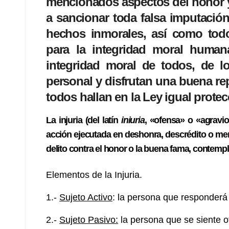
mencionados aspectos del honor y 
a sancionar toda falsa imputació
hechos inmorales, así como tod
para la integridad moral human
integridad moral de todos, de l
personal y disfrutan una buena r
todos hallan en la Ley igual protec
La
injuria
(del latín
iniuria
, «ofensa» o «agravi
acción ejecutada en deshonra, descrédito o me
delito contra el honor o la buena fama, contempl
Elementos de la Injuria.
1.-
Sujeto Activo
: la persona que responderá 
2.-
Sujeto Pasivo:
la persona que se siente 