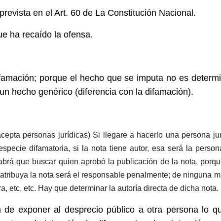
 prevista en el Art. 60 de La Constitución Nacional.
e ha recaído la ofensa.
 difamación; porque el hecho que se imputa no es determ
 un hecho genérico (diferencia con la difamación).
acepta personas jurídicas) Si llegare a hacerlo una persona jur
pecie difamatoria, si la nota tiene autor, esa será la perso
abrá que buscar quien aprobó la publicación de la nota, porq
 atribuya la nota será el responsable penalmente; de ninguna 
ra, etc, etc. Hay que determinar la autoría directa de dicha nota.
ón de exponer al desprecio público a otra persona lo q