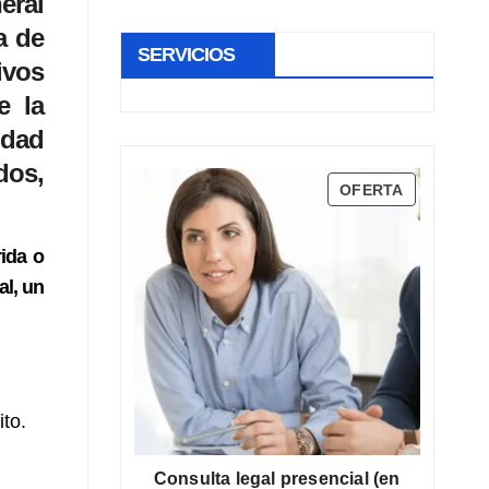
eral
a de
SERVICIOS
ivos
e la
idad
dos,
PRODUCT
OFERTA
EN
OFERTA
ida o
al, un
to.
Consulta legal presencial (en