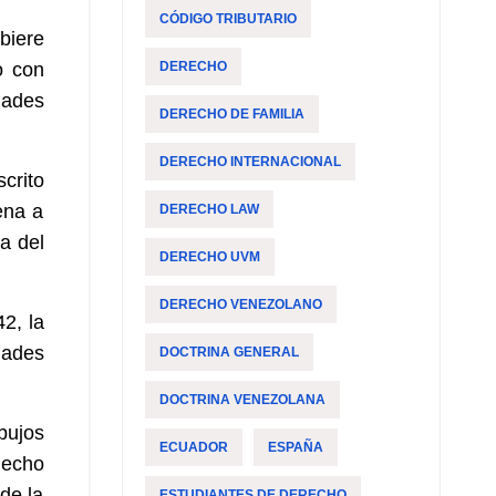
CÓDIGO TRIBUTARIO
biere
o con
DERECHO
dades
DERECHO DE FAMILIA
DERECHO INTERNACIONAL
crito
ena a
DERECHO LAW
a del
DERECHO UVM
DERECHO VENEZOLANO
2, la
dades
DOCTRINA GENERAL
DOCTRINA VENEZOLANA
bujos
ECUADOR
ESPAÑA
hecho
 de la
ESTUDIANTES DE DERECHO