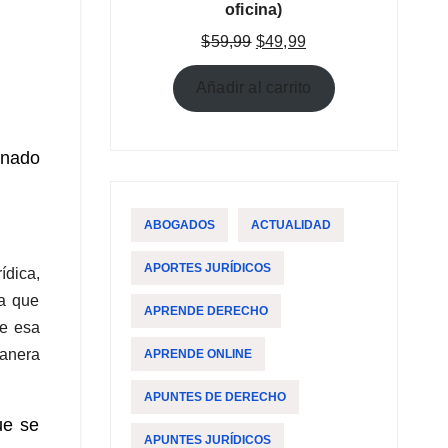
oficina)
El
El
$
59,99
$
49,99
precio
precio
original
actual
Añadir al carrito
era:
es:
$59,99.
$49,99.
inado
ABOGADOS
ACTUALIDAD
APORTES JURÍDICOS
ídica,
na que
APRENDE DERECHO
ue esa
manera
APRENDE ONLINE
APUNTES DE DERECHO
ue se
APUNTES JURÍDICOS