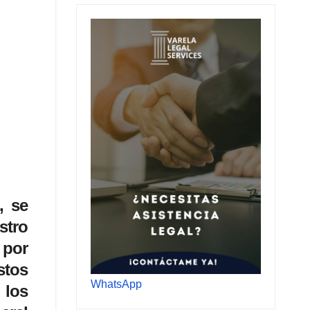
, se
stro
 por
stos
WhatsApp
 los