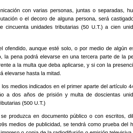
nicación con varias personas, juntas o separadas, hu
putación o el decoro de alguna persona, será castigad
 cincuenta unidades tributarias (50 U.T.) a cien uni
l ofendido, aunque esté solo, o por medio de algún es
co, la pena podrá elevarse en una tercera parte de la p
nte a la multa que deba aplicarse, y si con la presenci
á elevarse hasta la mitad.
os medios indicados en el primer aparte del artículo 44
ño a dos años de prisión y multa de doscientas uni
ributarias (500 U.T.)
a se produzca en documento público o con escritos, di
ro9s medios de publicidad, se tendrá como prueba del 
 impreso o copia de la radiodifusión o emisión televisiva