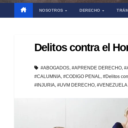
NOSOTROS
DERECHO
TRÁM
Delitos contra el H
#ABOGADOS
,
#APRENDE DERECHO
,
#
#CALUMNIA
,
#CODIGO PENAL
,
#Delitos con
#INJURIA
,
#UVM DERECHO
,
#VENEZUELA