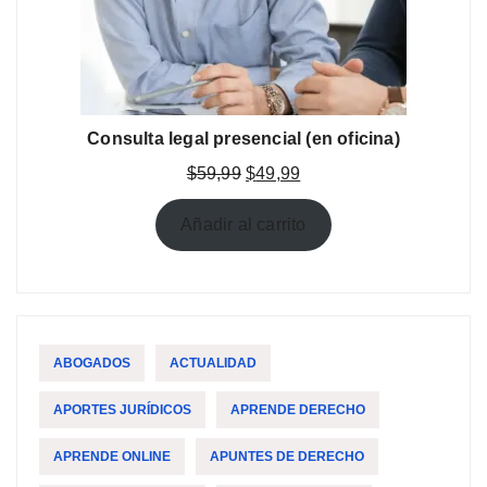
Consulta legal presencial (en oficina)
El
El
$
59,99
$
49,99
precio
precio
original
actual
Añadir al carrito
era:
es:
$59,99.
$49,99.
ABOGADOS
ACTUALIDAD
APORTES JURÍDICOS
APRENDE DERECHO
APRENDE ONLINE
APUNTES DE DERECHO