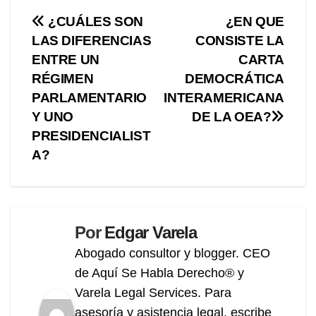
Navegación
¿CUÁLES SON
¿EN QUE
LAS DIFERENCIAS
CONSISTE LA
de
ENTRE UN
CARTA
entradas
RÉGIMEN
DEMOCRÁTICA
PARLAMENTARIO
INTERAMERICANA
Y UNO
DE LA OEA?
PRESIDENCIALIST
A?
Por
Edgar Varela
Abogado consultor y blogger. CEO
de Aquí Se Habla Derecho® y
Varela Legal Services. Para
asesoría y asistencia legal, escribe