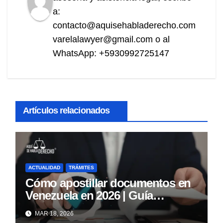
a:
contacto@aquisehabladerecho.com
varelalawyer@gmail.com o al
WhatsApp: +5930992725147
Artículos relacionados
ACTUALIDAD
TRÁMITES
Cómo apostillar documentos en
Venezuela en 2026 | Guía
completa paso a paso
MAR 18, 2026